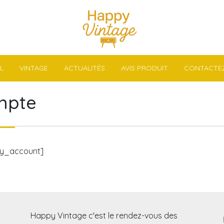
Happy Vintage
L
VINTAGE
ACTUALITÉS
AVIS PRODUIT
CONTACTE
mpte
y_account]
Happy Vintage c'est le rendez-vous des