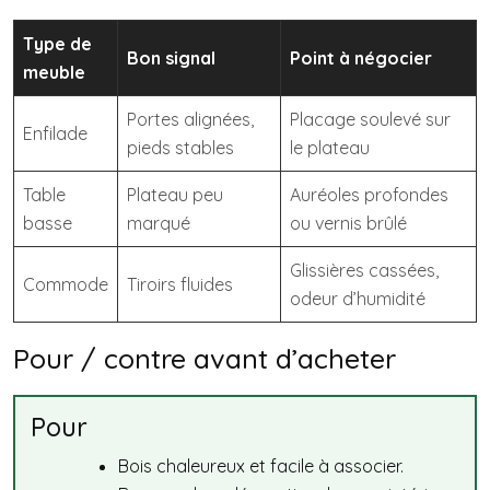
Type de
Bon signal
Point à négocier
meuble
Portes alignées,
Placage soulevé sur
Enfilade
pieds stables
le plateau
Table
Plateau peu
Auréoles profondes
basse
marqué
ou vernis brûlé
Glissières cassées,
Commode
Tiroirs fluides
odeur d’humidité
Pour / contre avant d’acheter
Pour
Bois chaleureux et facile à associer.