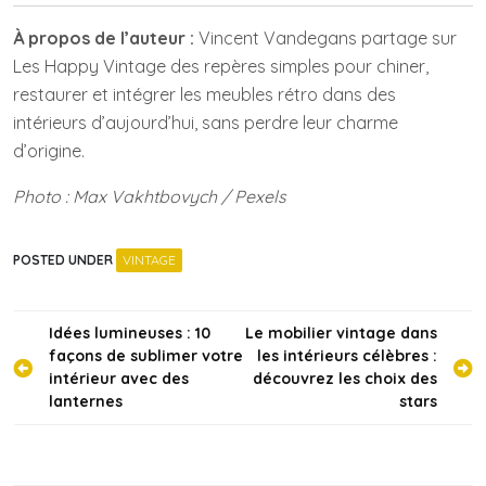
À propos de l’auteur :
Vincent Vandegans partage sur
Les Happy Vintage des repères simples pour chiner,
restaurer et intégrer les meubles rétro dans des
intérieurs d’aujourd’hui, sans perdre leur charme
d’origine.
Photo : Max Vakhtbovych / Pexels
POSTED UNDER
VINTAGE
Navigation
Idées lumineuses : 10
Le mobilier vintage dans
façons de sublimer votre
les intérieurs célèbres :
de
intérieur avec des
découvrez les choix des
l’article
lanternes
stars