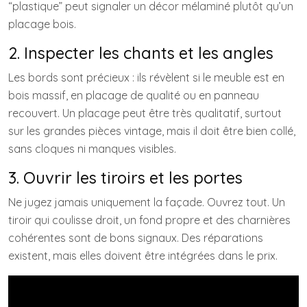
“plastique” peut signaler un décor mélaminé plutôt qu’un
placage bois.
2. Inspecter les chants et les angles
Les bords sont précieux : ils révèlent si le meuble est en
bois massif, en placage de qualité ou en panneau
recouvert. Un placage peut être très qualitatif, surtout
sur les grandes pièces vintage, mais il doit être bien collé,
sans cloques ni manques visibles.
3. Ouvrir les tiroirs et les portes
Ne jugez jamais uniquement la façade. Ouvrez tout. Un
tiroir qui coulisse droit, un fond propre et des charnières
cohérentes sont de bons signaux. Des réparations
existent, mais elles doivent être intégrées dans le prix.