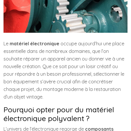
Le
matériel électronique
occupe aujourd’hui une place
essentielle dans de nombreux domaines, que l’on
souhaite réparer un appareil ancien ou donner vie à une
nouvelle création. Que ce soit pour un loisir créatif ou
pour répondre à un besoin professionnel, sélectionner le
bon équipement s’avère crucial afin de concrétiser
chaque projet, du montage moderne à la restauration
d’un objet vintage.
Pourquoi opter pour du matériel
électronique polyvalent ?
L’univers de l’électronique regorge de
composants