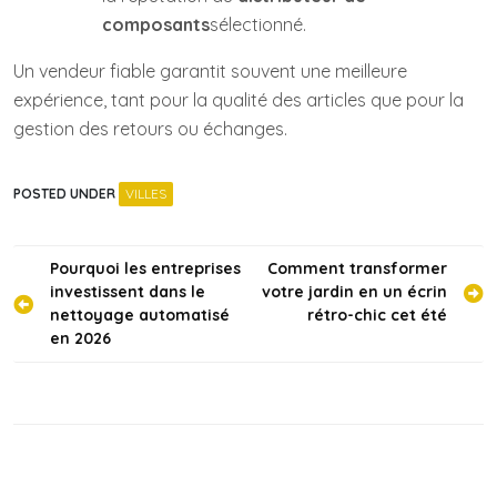
composants
sélectionné.
Un vendeur fiable garantit souvent une meilleure
expérience, tant pour la qualité des articles que pour la
gestion des retours ou échanges.
POSTED UNDER
VILLES
Navigation
Pourquoi les entreprises
Comment transformer
investissent dans le
votre jardin en un écrin
de
nettoyage automatisé
rétro-chic cet été
l’article
en 2026