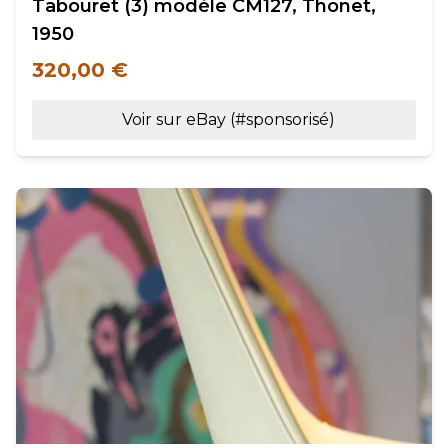
Tabouret (3) modèle CM127, Thonet,
1950
320,00 €
Voir sur eBay (#sponsorisé)