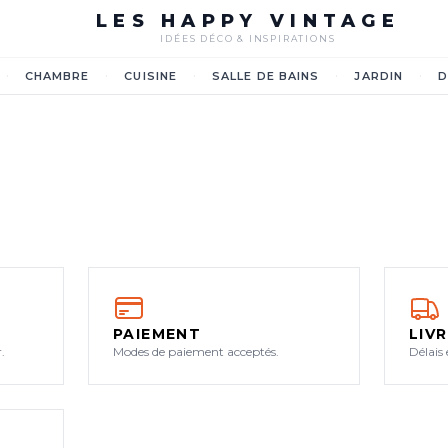
LES HAPPY VINTAGE
IDÉES DÉCO & INSPIRATIONS
·
·
·
·
·
CHAMBRE
CUISINE
SALLE DE BAINS
JARDIN
D
PAIEMENT
LIV
.
Modes de paiement acceptés.
Délais 