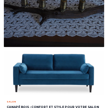
SALON
LAMPE SUR PIED : L'ÉCLAIRAGE
D'AMBIANCE PARFAIT
37,204 produits sélectionnés
SALON
CANAPÉ BOIS : CONFORT ET STYLE POUR VOTRE SALON