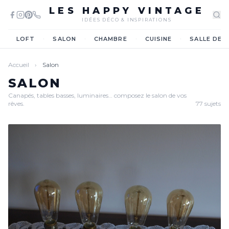
LES HAPPY VINTAGE
IDÉES DÉCO & INSPIRATIONS
·
·
·
·
LOFT
SALON
CHAMBRE
CUISINE
SALLE DE 
Accueil
›
Salon
SALON
Canapés, tables basses, luminaires… composez le salon de vos
rêves.
77 sujets