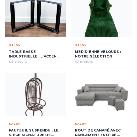
SALON
SALON
TABLE BASSE
MERIDIENNE VELOURS :
INDUSTRIELLE : L'ACCENT
NOTRE SÉLECTION
CENTRAL DE VOTRE
103 produits
101 produits
SALON
SALON
SALON
FAUTEUIL SUSPENDU : LE
BOUT DE CANAPÉ AVEC
SIÈGE SIGNATURE DE
RANGEMENT : NOTRE