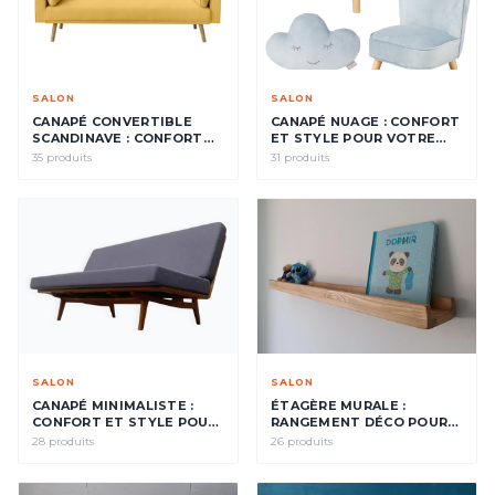
SALON
SALON
CANAPÉ CONVERTIBLE
CANAPÉ NUAGE : CONFORT
SCANDINAVE : CONFORT
ET STYLE POUR VOTRE
ET STYLE POUR VOTRE
SALON
35 produits
31 produits
SALON
SALON
SALON
CANAPÉ MINIMALISTE :
ÉTAGÈRE MURALE :
CONFORT ET STYLE POUR
RANGEMENT DÉCO POUR
VOTRE SALON
VOTRE SALON
28 produits
26 produits