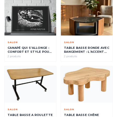
SALON
SALON
CANAPÉ QUI S'ALLONGE :
TABLE BASSE RONDE AVEC
CONFORT ET STYLE POUR
RANGEMENT : L'ACCENT
VOTRE SALON
CENTRAL DE VOTRE
2 produits
2 produits
SALON
SALON
SALON
TABLE BASSE A ROULETTE
TABLE BASSE CHÊNE