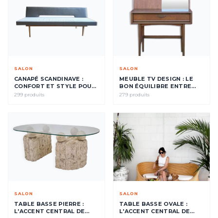
SALON
SALON
CANAPÉ SCANDINAVE :
MEUBLE TV DESIGN : LE
CONFORT ET STYLE POUR
BON ÉQUILIBRE ENTRE
VOTRE SALON
TECH ET DÉCO
299 produits
279 produits
SALON
SALON
TABLE BASSE PIERRE :
TABLE BASSE OVALE :
L'ACCENT CENTRAL DE
L'ACCENT CENTRAL DE