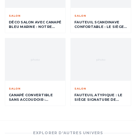
SALON
SALON
DÉCO SALON AVEC CANAPÉ
FAUTEUIL SCANDINAVE
BLEU MARINE : NOTRE
CONFORTABLE : LE SIÈGE
SÉLECTION
SIGNATURE DE VOTRE
INTÉRIEUR
photo
photo
SALON
SALON
CANAPÉ CONVERTIBLE
FAUTEUIL ATYPIQUE : LE
SANS ACCOUDOIR :
SIÈGE SIGNATURE DE
CONFORT ET STYLE POUR
VOTRE INTÉRIEUR
VOTRE SALON
EXPLORER D'AUTRES UNIVERS