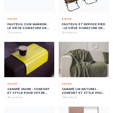
SALON
SALON
FAUTEUIL CUIR MARRON :
FAUTEUIL ET REPOSE PIED
LE SIÈGE SIGNATURE DE
: LE SIÈGE SIGNATURE DE
VOTRE INTÉRIEUR
VOTRE INTÉRIEUR
411 produits
354 produits
SALON
SALON
CANAPÉ JAUNE : CONFORT
CANAPÉ LIN NATUREL :
ET STYLE POUR VOTRE
CONFORT ET STYLE POUR
SALON
VOTRE SALON
354 produits
309 produits