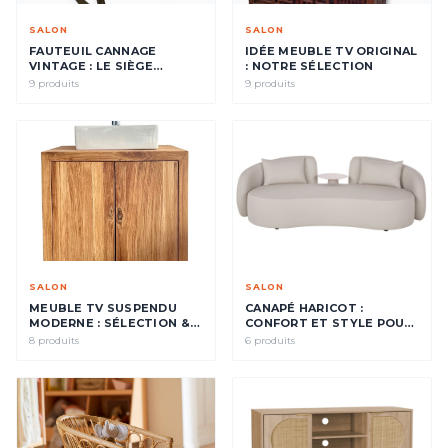
SALON
SALON
FAUTEUIL CANNAGE
IDÉE MEUBLE TV ORIGINAL
VINTAGE : LE SIÈGE
: NOTRE SÉLECTION
SIGNATURE DE VOTRE
9 produits
9 produits
INTÉRIEUR
SALON
SALON
MEUBLE TV SUSPENDU
CANAPÉ HARICOT :
MODERNE : SÉLECTION &
CONFORT ET STYLE POUR
IDÉES DÉCO
VOTRE SALON
8 produits
6 produits