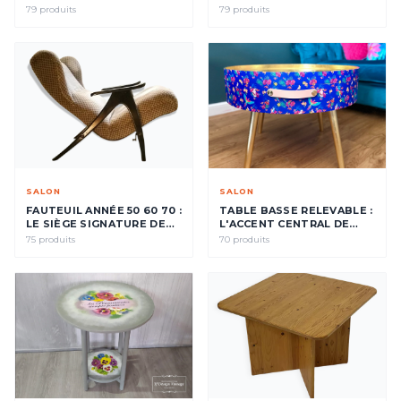
VOTRE INTÉRIEUR
SÉLECTION
79 produits
79 produits
SALON
SALON
FAUTEUIL ANNÉE 50 60 70 :
TABLE BASSE RELEVABLE :
LE SIÈGE SIGNATURE DE
L'ACCENT CENTRAL DE
VOTRE INTÉRIEUR
VOTRE SALON
75 produits
70 produits