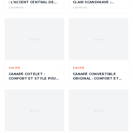
: L'ACCENT CENTRAL DE
CLAIR SCANDINAVE :
VOTRE SALON
L'ACCENT CENTRAL DE
2 produits
1 produits
VOTRE SALON
photo
photo
SALON
SALON
CANAPE COTELET :
CANAPÉ CONVERTIBLE
CONFORT ET STYLE POUR
ORIGINAL : CONFORT ET
VOTRE SALON
STYLE POUR VOTRE
SALON
photo
photo