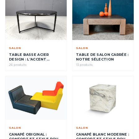
SALON
SALON
TABLE BASSE ACIER
TABLE DE SALON CARRÉE :
DESIGN : L'ACCENT
NOTRE SÉLECTION
CENTRAL DE VOTRE
26 produits
13 produits
SALON
SALON
SALON
CANAPÉ ORIGINAL :
CANAPÉ BLANC MODERNE :