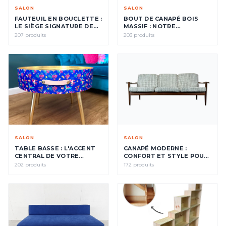
SALON
SALON
FAUTEUIL EN BOUCLETTE :
BOUT DE CANAPÉ BOIS
LE SIÈGE SIGNATURE DE
MASSIF : NOTRE
VOTRE INTÉRIEUR
SÉLECTION
207 produits
203 produits
SALON
SALON
TABLE BASSE : L'ACCENT
CANAPÉ MODERNE :
CENTRAL DE VOTRE
CONFORT ET STYLE POUR
SALON
VOTRE SALON
202 produits
172 produits