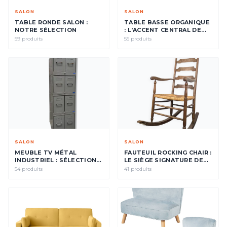
SALON
SALON
TABLE RONDE SALON :
TABLE BASSE ORGANIQUE
NOTRE SÉLECTION
: L'ACCENT CENTRAL DE
VOTRE SALON
59 produits
55 produits
SALON
SALON
MEUBLE TV MÉTAL
FAUTEUIL ROCKING CHAIR :
INDUSTRIEL : SÉLECTION &
LE SIÈGE SIGNATURE DE
IDÉES DÉCO
VOTRE INTÉRIEUR
54 produits
41 produits