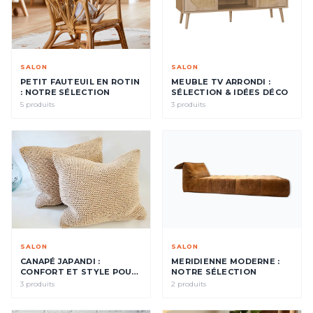
SALON
SALON
PETIT FAUTEUIL EN ROTIN
MEUBLE TV ARRONDI :
: NOTRE SÉLECTION
SÉLECTION & IDÉES DÉCO
5 produits
3 produits
SALON
SALON
CANAPÉ JAPANDI :
MERIDIENNE MODERNE :
CONFORT ET STYLE POUR
NOTRE SÉLECTION
VOTRE SALON
3 produits
2 produits