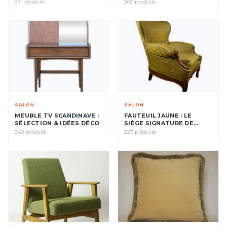
VOTRE SALON
VOTRE SALON
271 produits
260 produits
SALON
SALON
MEUBLE TV SCANDINAVE :
FAUTEUIL JAUNE : LE
SÉLECTION & IDÉES DÉCO
SIÈGE SIGNATURE DE
VOTRE INTÉRIEUR
240 produits
227 produits