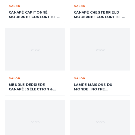
SALON
SALON
CANAPÉ CAPITONNÉ
CANAPÉ CHESTERFIELD
MODERNE : CONFORT ET
MODERNE : CONFORT ET
STYLE POUR VOTRE
STYLE POUR VOTRE
SALON
SALON
photo
photo
SALON
SALON
MEUBLE DERRIERE
LAMPE MAISONS DU
CANAPÉ : SÉLECTION &
MONDE : NOTRE
IDÉES DÉCO
SÉLECTION POUR UN
ÉCLAIRAGE D'AMBIANCE
PARFAIT
photo
photo