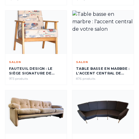
SALON
SALON
FAUTEUIL DESIGN : LE
TABLE BASSE EN MARBRE :
SIÈGE SIGNATURE DE
L'ACCENT CENTRAL DE
VOTRE INTÉRIEUR
VOTRE SALON
973 produits
876 produits