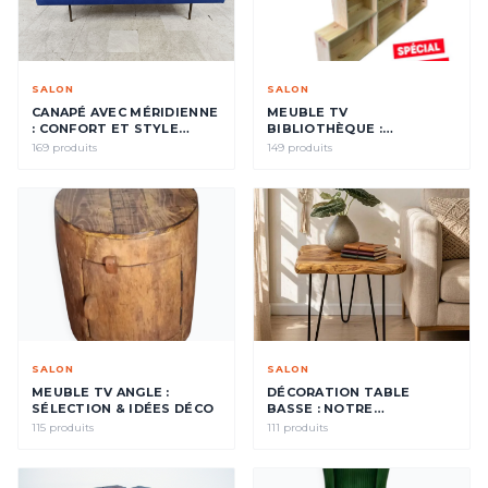
SALON
SALON
CANAPÉ AVEC MÉRIDIENNE
MEUBLE TV
: CONFORT ET STYLE
BIBLIOTHÈQUE :
POUR VOTRE SALON
SÉLECTION & IDÉES DÉCO
169 produits
149 produits
SALON
SALON
MEUBLE TV ANGLE :
DÉCORATION TABLE
SÉLECTION & IDÉES DÉCO
BASSE : NOTRE
SÉLECTION
115 produits
111 produits