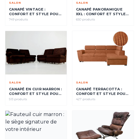
SALON
SALON
CANAPÉ VINTAGE :
CANAPÉ PANORAMIQUE
CONFORT ET STYLE POUR
XXL : CONFORT ET STYLE
VOTRE SALON
POUR VOTRE SALON
749 produits
650 produits
SALON
SALON
CANAPÉ EN CUIR MARRON :
CANAPÉ TERRACOTTA :
CONFORT ET STYLE POUR
CONFORT ET STYLE POUR
VOTRE SALON
VOTRE SALON
513 produits
427 produits