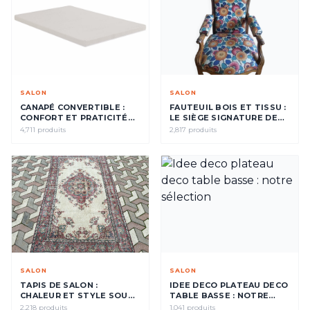
SALON
SALON
CANAPÉ CONVERTIBLE :
FAUTEUIL BOIS ET TISSU :
CONFORT ET PRATICITÉ
LE SIÈGE SIGNATURE DE
AU SALON
VOTRE INTÉRIEUR
4,711 produits
2,817 produits
SALON
SALON
TAPIS DE SALON :
IDEE DECO PLATEAU DECO
CHALEUR ET STYLE SOUS
TABLE BASSE : NOTRE
VOS PIEDS
SÉLECTION
2,218 produits
1,041 produits