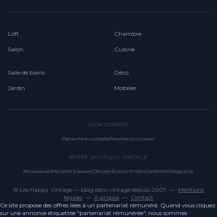
Loft
Chambre
Salon
Cuisine
Salle de bains
Déco
Jardin
Mobilier
MON COMPTE
Panier
Mon compte
Paiement
Livraison
NOTRE BOUTIQUE VINTAGE
Nouveautés
Meubler
S'asseoir
Décorer
Éclairer
Enfant
Jardin
Art
Magazine
© Les Happy Vintage — blog déco vintage depuis 2007 —
Mentions
légales
—
À propos
—
Contact
Ce site propose des offres liées à un partenariat rémunéré. Quand vous cliquez
sur une annonce étiquettée "partenariat rémunérée", nous sommes