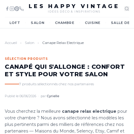
LES HAPPY VINTAGE
IDÉES DÉCO & INSPIRATIONS
·
·
·
·
LOFT
SALON
CHAMBRE
CUISINE
SALLE DE 
Accueil
›
Salon
›
Canape Relax Electrique
SÉLECTION PRODUITS
CANAPÉ QUI S'ALLONGE : CONFORT
ET STYLE POUR VOTRE SALON
7 produits sélectionnés chez nos partenaires
Publié le 06/06/2026 · par
Cyrielle
Vous cherchez la meilleure
canape relax electrique
pour
votre chambre ? Nous avons sélectionné les modèles les
plus pertinents parmi des milliers de références chez nos
partenaires — Maisons du Monde, Selency, Etsy, Camif et