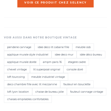
VOIR CE PRODUIT CHEZ SELENCY
VOIR AUSSI DANS NOTRE BOUTIQUE VINTAGE
penderie cannage
idee deco lit cabane fille
meuble osb
applique murale style industriel
idee deco mur
idée déco bureau
applique murale dorée
ampm paris 16
etagere cadre
chevet vintage
lit superposé original
console doré
loft tourcoing
meuble industriel vintage
deco chambre fille avec lit mezzanine
fauteuil en bouclette
loft lyon location
chaise de bureau jolie
fauteuil cannage vintage
chaises empilables confortables