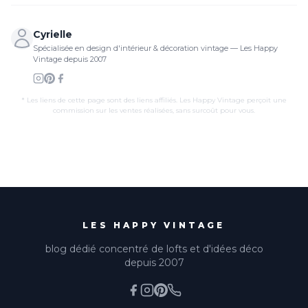
Cyrielle
Spécialisée en design d'intérieur & décoration vintage — Les Happy
Vintage depuis 2007
* Les liens de cette page sont des liens affiliés. Les Happy Vintage perçoit une
commission sur les ventes réalisées, sans surcoût pour vous.
LES HAPPY VINTAGE
blog dédié concentré de lofts et d'idées déco
depuis 2007