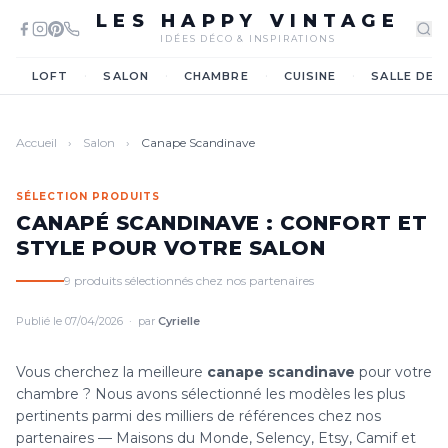
LES HAPPY VINTAGE
IDÉES DÉCO & INSPIRATIONS
·
·
·
·
LOFT
SALON
CHAMBRE
CUISINE
SALLE DE 
Accueil
›
Salon
›
Canape Scandinave
SÉLECTION PRODUITS
CANAPÉ SCANDINAVE : CONFORT ET
STYLE POUR VOTRE SALON
9 produits sélectionnés chez nos partenaires
Publié le 07/04/2026 · par
Cyrielle
Vous cherchez la meilleure
canape scandinave
pour votre
chambre ? Nous avons sélectionné les modèles les plus
pertinents parmi des milliers de références chez nos
partenaires — Maisons du Monde, Selency, Etsy, Camif et