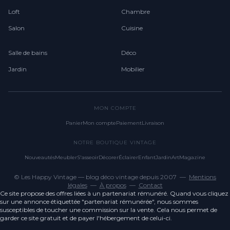
Loft
Chambre
Salon
Cuisine
Salle de bains
Déco
Jardin
Mobilier
MON COMPTE
Panier
Mon compte
Paiement
Livraison
NOTRE BOUTIQUE VINTAGE
Nouveautés
Meubler
S'asseoir
Décorer
Éclairer
Enfant
Jardin
Art
Magazine
© Les Happy Vintage — blog déco vintage depuis 2007 —
Mentions
légales
—
À propos
—
Contact
Ce site propose des offres liées à un partenariat rémunéré. Quand vous cliquez
sur une annonce étiquettée "partenariat rémunérée", nous sommes
susceptibles de toucher une commission sur la vente. Cela nous permet de
garder ce site gratuit et de payer l'hébergement de celui-ci.