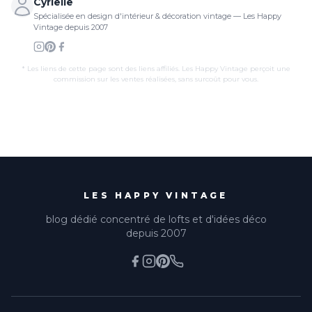
Cyrielle
Spécialisée en design d'intérieur & décoration vintage — Les Happy
Vintage depuis 2007
* Les liens de cette page sont des liens affiliés. Les Happy Vintage perçoit une
commission sur les ventes réalisées, sans surcoût pour vous.
LES HAPPY VINTAGE
blog dédié concentré de lofts et d'idées déco
depuis 2007