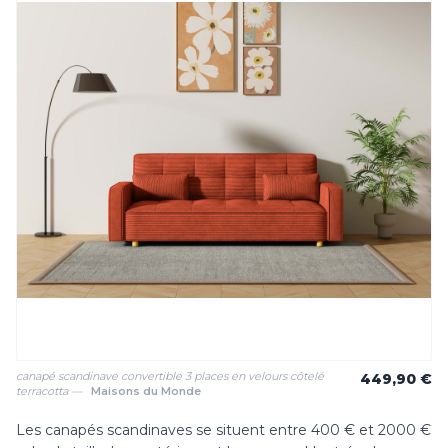
canapé scandinave convertible 3 places en velours côtelé
449,90 €
terracotta —
Maisons du Monde
Les canapés scandinaves se situent entre 400 € et 2000 €