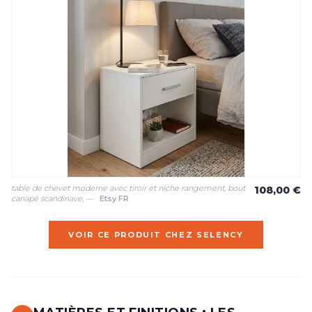
table de chevet moderne avec tiroir et niche rangement, bout
108,00 €
canapé scandinave, —
Etsy FR
VOIR CE PRODUIT CHEZ SELENCY