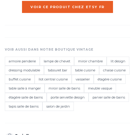
VOIR CE PRODUIT CHEZ ETSY FR
VOIR AUSSI DANS NOTRE BOUTIQUE VINTAGE
armoire penderie
lampe de chevet
miroir chambre
lit design
dressing modulable
tabouret bar
table cuisine
chaise cuisine
buffet cuisine
îlot central cuisine
vaisselier
étagère cuisine
table salle à manger
miroir salle de bains
meuble vasque
étagère salle de bains
porte serviette design
panier salle de bains
tapis salle de bains
salon de jardin