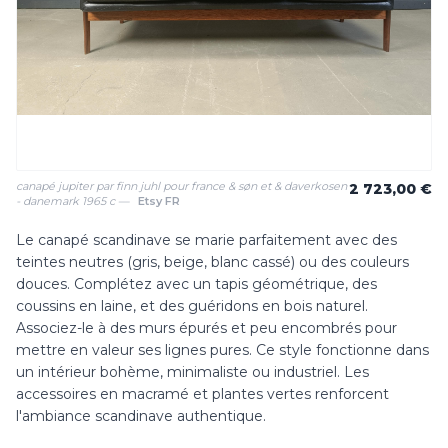
canapé jupiter par finn juhl pour france & søn et & daverkosen
2 723,00 €
- danemark 1965 c —
Etsy FR
Le canapé scandinave se marie parfaitement avec des
teintes neutres (gris, beige, blanc cassé) ou des couleurs
douces. Complétez avec un tapis géométrique, des
coussins en laine, et des guéridons en bois naturel.
Associez-le à des murs épurés et peu encombrés pour
mettre en valeur ses lignes pures. Ce style fonctionne dans
un intérieur bohème, minimaliste ou industriel. Les
accessoires en macramé et plantes vertes renforcent
l'ambiance scandinave authentique.