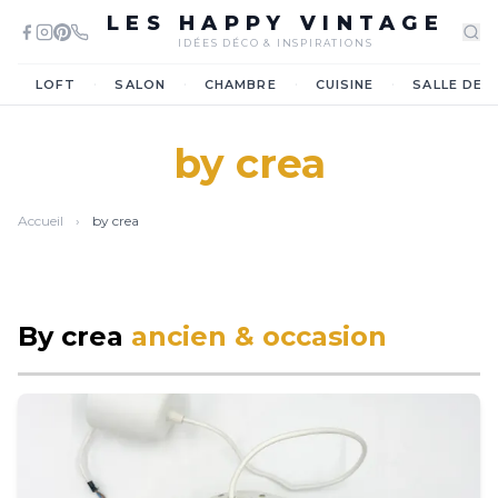
LES HAPPY VINTAGE
IDÉES DÉCO & INSPIRATIONS
·
·
·
·
LOFT
SALON
CHAMBRE
CUISINE
SALLE DE 
by crea
Accueil
›
by crea
By crea
ancien & occasion