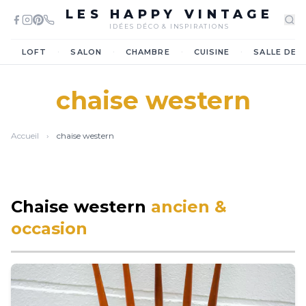
LES HAPPY VINTAGE
IDÉES DÉCO & INSPIRATIONS
·
·
·
·
LOFT
SALON
CHAMBRE
CUISINE
SALLE DE 
chaise western
Accueil
›
chaise western
Chaise western
ancien &
occasion