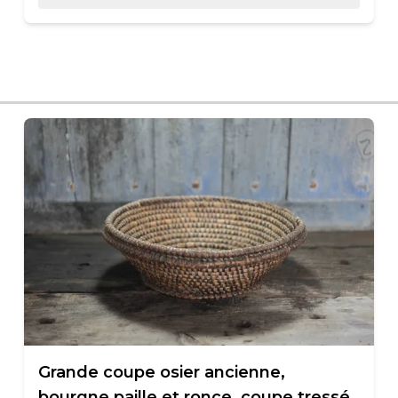
Grande coupe osier ancienne,
bourgne paille et ronce, coupe tressé,