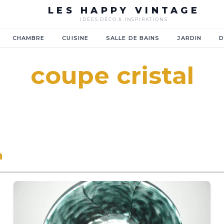
LES HAPPY VINTAGE
IDÉES DÉCO & INSPIRATIONS
·
·
·
·
·
CHAMBRE
CUISINE
SALLE DE BAINS
JARDIN
D
coupe cristal
n