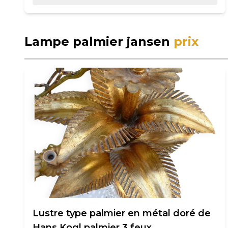
Lampe palmier jansen
prix
Lustre type palmier en métal doré de
Hans Kogl palmier 3 feux