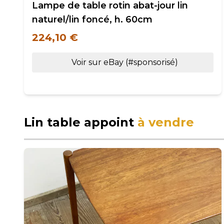
Lampe de table rotin abat-jour lin
naturel/lin foncé, h. 60cm
224,10 €
Voir sur eBay (#sponsorisé)
Lin table appoint
à vendre