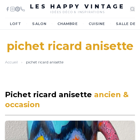
LES HAPPY VINTAGE
IDÉES DÉCO & INSPIRATIONS
·
·
·
·
LOFT
SALON
CHAMBRE
CUISINE
SALLE DE 
pichet ricard anisette
Accueil
›
pichet ricard anisette
Pichet ricard anisette
ancien &
occasion