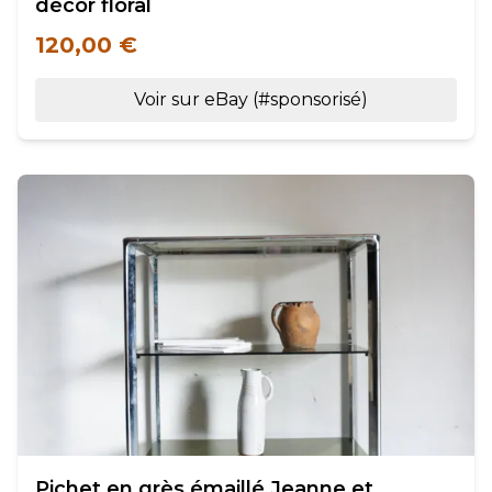
décor floral
120,00 €
Voir sur eBay (#sponsorisé)
Pichet en grès émaillé Jeanne et