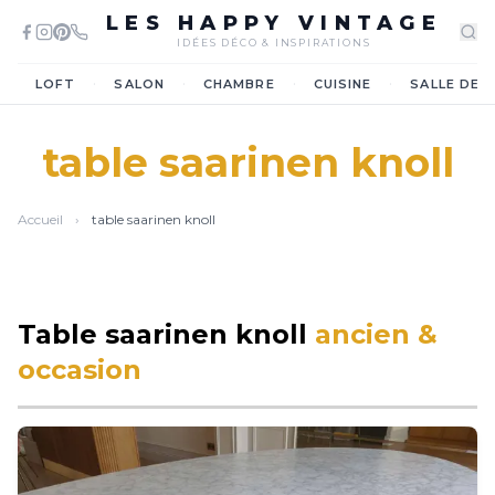
LES HAPPY VINTAGE
IDÉES DÉCO & INSPIRATIONS
·
·
·
·
LOFT
SALON
CHAMBRE
CUISINE
SALLE DE 
table saarinen knoll
Accueil
›
table saarinen knoll
Table saarinen knoll
ancien &
occasion