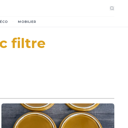
·
ÉCO
MOBILIER
 filtre