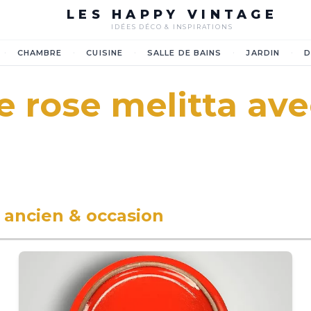
LES HAPPY VINTAGE
IDÉES DÉCO & INSPIRATIONS
·
·
·
·
·
CHAMBRE
CUISINE
SALLE DE BAINS
JARDIN
D
e rose melitta avec
e
ancien & occasion