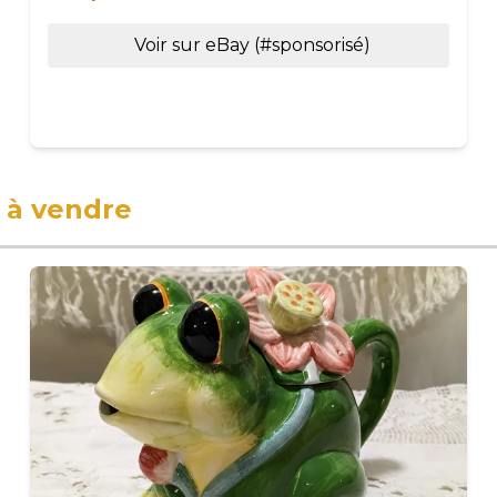
Voir sur eBay (#sponsorisé)
e
à vendre