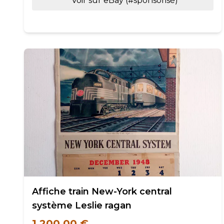
Voir sur eBay (#sponsorisé)
Affiche train New-York central
système Leslie ragan
1 200,00 €