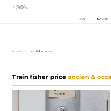
·
LOFT
SALON
Accueil
›
train fisher price
Train fisher price
ancien & occ