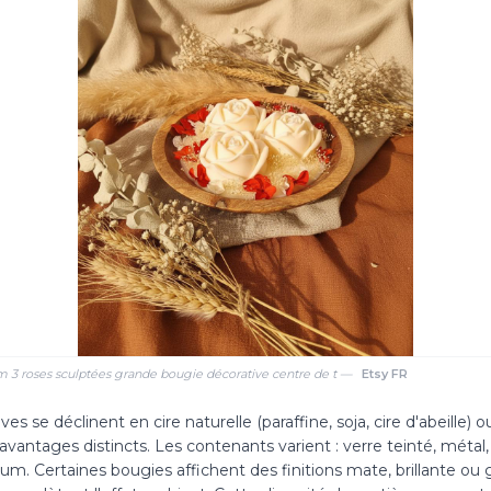
 3 roses sculptées grande bougie décorative centre de t —
Etsy FR
es se déclinent en cire naturelle (paraffine, soja, cire d'abeille) 
avantages distincts. Les contenants varient : verre teinté, métal
m. Certaines bougies affichent des finitions mate, brillante ou