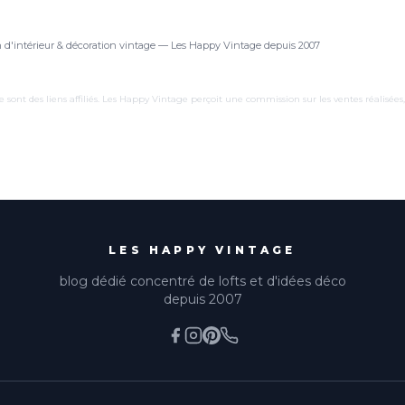
n d'intérieur & décoration vintage — Les Happy Vintage depuis 2007
e sont des liens affiliés. Les Happy Vintage perçoit une commission sur les ventes réalisées
LES HAPPY VINTAGE
blog dédié concentré de lofts et d'idées déco
depuis 2007