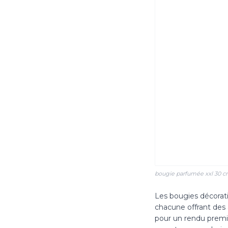
bougie parfumée xxl 30 cm
Les bougies décorativ
chacune offrant des 
pour un rendu premiu