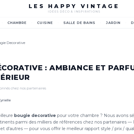
LES HAPPY VINTAGE
IDÉES DÉCO & INSPIRATIONS
·
·
·
·
·
CHAMBRE
CUISINE
SALLE DE BAINS
JARDIN
D
gie Decorative
ÉCORATIVE : AMBIANCE ET PARF
TÉRIEUR
tionnés chez nos partenaires
yrielle
illeure
bougie decorative
pour votre chambre ? Nous avons sél
tinents parmi des milliers de références chez nos partenaires 
t d'autres — pour vous offrir le meilleur rapport style / prix / qual