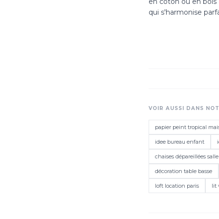
en coton ou en bois 
qui s'harmonise parf
VOIR AUSSI DANS NO
papier peint tropical m
idee bureau enfant
chaises dépareillées sal
décoration table basse
loft location paris
lit