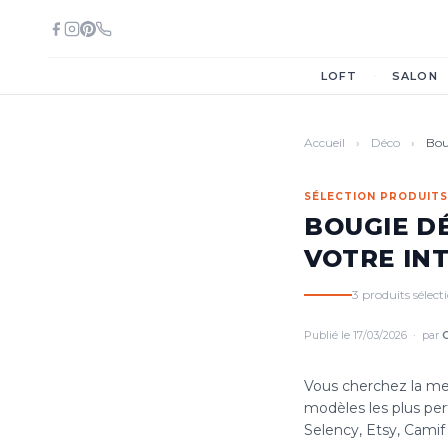
·
LOFT
SALON
Accueil
›
Déco
›
Bou
SÉLECTION PRODUITS
BOUGIE D
VOTRE IN
3 produits sélec
Publié le 17/03/2026 · par
C
Vous cherchez la me
modèles les plus per
Selency, Etsy, Camif e