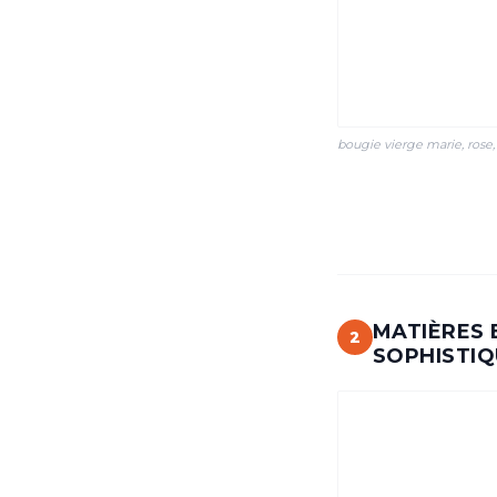
bougie vierge marie, rose,
MATIÈRES 
2
SOPHISTIQ