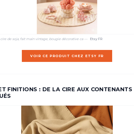
 cire de soja, fait main vintage, bougie décorative ca —
Etsy FR
VOIR CE PRODUIT CHEZ ETSY FR
ET FINITIONS : DE LA CIRE AUX CONTENANTS
UÉS