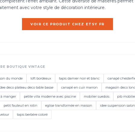
complètent l'effet ambiant. Cette diversité de matières permet 
aitement avec votre style de décoration intérieure.
VOIR CE PRODUIT CHEZ ETSY FR
TRE BOUTIQUE VINTAGE
aison du monde
loft bordeaux
tapis damier noir et blanc
canapé chesterf
idee deco plateau deco table basse
canapé en cuir marron
magasin deco lon
le à manger
petite villa moderne avec piscine
mobilier suedois
pib mobilie
petit fauteuil en rotin
eglise transformée en maison
idee suspension salon
 velour
tapis berbère coloré