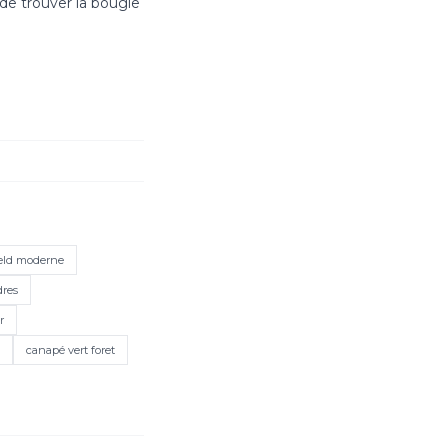
de trouver la bougie
ield moderne
dres
r
canapé vert foret