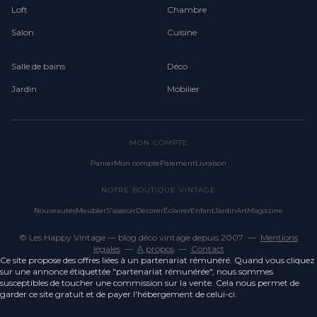
Loft
Chambre
Salon
Cuisine
Salle de bains
Déco
Jardin
Mobilier
MON COMPTE
Panier
Mon compte
Paiement
Livraison
NOTRE BOUTIQUE VINTAGE
Nouveautés
Meubler
S'asseoir
Décorer
Éclairer
Enfant
Jardin
Art
Magazine
© Les Happy Vintage — blog déco vintage depuis 2007 —
Mentions
légales
—
À propos
—
Contact
Ce site propose des offres liées à un partenariat rémunéré. Quand vous cliquez
sur une annonce étiquettée "partenariat rémunérée", nous sommes
susceptibles de toucher une commission sur la vente. Cela nous permet de
garder ce site gratuit et de payer l'hébergement de celui-ci.