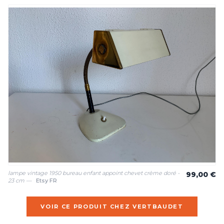
lampe vintage 1950 bureau enfant appoint chevet crème doré -
99,00 €
23 cm —
Etsy FR
VOIR CE PRODUIT CHEZ VERTBAUDET