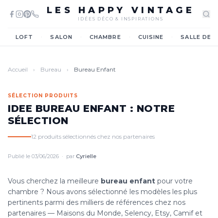
LES HAPPY VINTAGE
IDÉES DÉCO & INSPIRATIONS
·
·
·
·
LOFT
SALON
CHAMBRE
CUISINE
SALLE DE 
Accueil
›
Bureau
›
Bureau Enfant
SÉLECTION PRODUITS
IDEE BUREAU ENFANT : NOTRE
SÉLECTION
12 produits sélectionnés chez nos partenaires
Publié le 03/06/2026 · par
Cyrielle
Vous cherchez la meilleure
bureau enfant
pour votre
chambre ? Nous avons sélectionné les modèles les plus
pertinents parmi des milliers de références chez nos
partenaires — Maisons du Monde, Selency, Etsy, Camif et