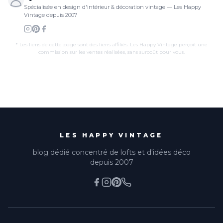
Spécialisée en design d'intérieur & décoration vintage — Les Happy
Vintage depuis 2007
* Les liens de cette page sont des liens affiliés. Les Happy Vintage perçoit une
commission sur les ventes réalisées, sans surcoût pour vous.
LES HAPPY VINTAGE
blog dédié concentré de lofts et d'idées déco
depuis 2007