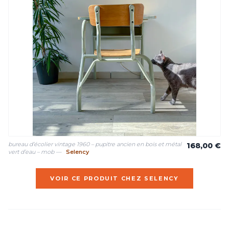
bureau d’écolier vintage 1960 – pupitre ancien en bois et métal
168,00 €
vert d’eau – mob —
Selency
VOIR CE PRODUIT CHEZ SELENCY