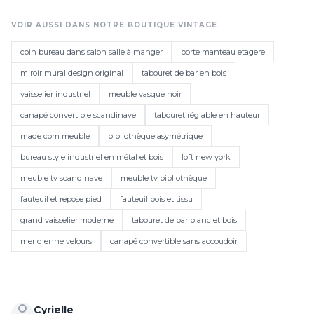
VOIR AUSSI DANS NOTRE BOUTIQUE VINTAGE
coin bureau dans salon salle à manger
porte manteau etagere
miroir mural design original
tabouret de bar en bois
vaisselier industriel
meuble vasque noir
canapé convertible scandinave
tabouret réglable en hauteur
made com meuble
bibliothèque asymétrique
bureau style industriel en métal et bois
loft new york
meuble tv scandinave
meuble tv bibliothèque
fauteuil et repose pied
fauteuil bois et tissu
grand vaisselier moderne
tabouret de bar blanc et bois
meridienne velours
canapé convertible sans accoudoir
Cyrielle