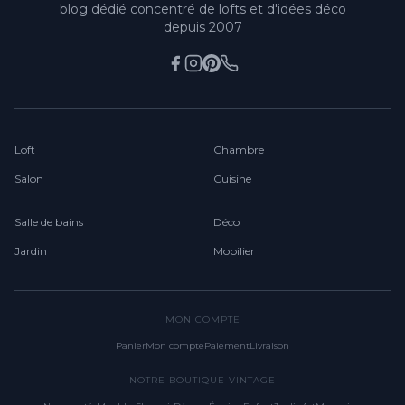
blog dédié concentré de lofts et d'idées déco
depuis 2007
Loft
Chambre
Salon
Cuisine
Salle de bains
Déco
Jardin
Mobilier
MON COMPTE
Panier
Mon compte
Paiement
Livraison
NOTRE BOUTIQUE VINTAGE