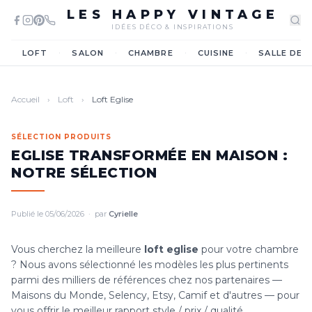
LES HAPPY VINTAGE
IDÉES DÉCO & INSPIRATIONS
·
·
·
·
LOFT
SALON
CHAMBRE
CUISINE
SALLE DE 
Accueil
›
Loft
›
Loft Eglise
SÉLECTION PRODUITS
EGLISE TRANSFORMÉE EN MAISON :
NOTRE SÉLECTION
Publié le 05/06/2026 · par
Cyrielle
Vous cherchez la meilleure
loft eglise
pour votre chambre
? Nous avons sélectionné les modèles les plus pertinents
parmi des milliers de références chez nos partenaires —
Maisons du Monde, Selency, Etsy, Camif et d'autres — pour
vous offrir le meilleur rapport style / prix / qualité.