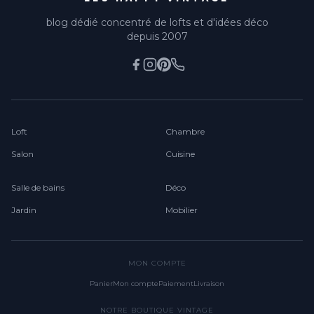
blog dédié concentré de lofts et d'idées déco
depuis 2007
Loft
Chambre
Salon
Cuisine
Salle de bains
Déco
Jardin
Mobilier
MON COMPTE
Panier
Mon compte
Paiement
Livraison
NOTRE BOUTIQUE VINTAGE