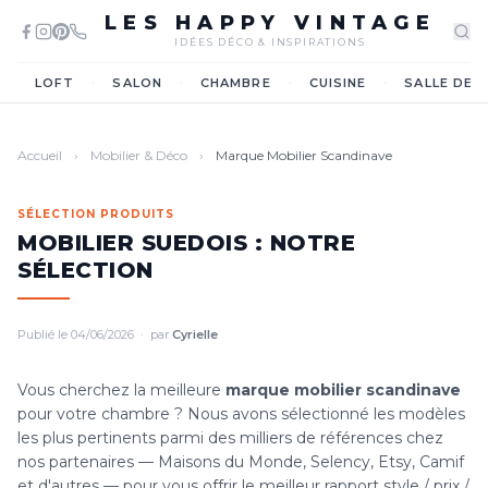
LES HAPPY VINTAGE
IDÉES DÉCO & INSPIRATIONS
·
·
·
·
LOFT
SALON
CHAMBRE
CUISINE
SALLE DE 
Accueil
›
Mobilier & Déco
›
Marque Mobilier Scandinave
SÉLECTION PRODUITS
MOBILIER SUEDOIS : NOTRE
SÉLECTION
Publié le 04/06/2026 · par
Cyrielle
Vous cherchez la meilleure
marque mobilier scandinave
pour votre chambre ? Nous avons sélectionné les modèles
les plus pertinents parmi des milliers de références chez
nos partenaires — Maisons du Monde, Selency, Etsy, Camif
et d'autres — pour vous offrir le meilleur rapport style / prix /