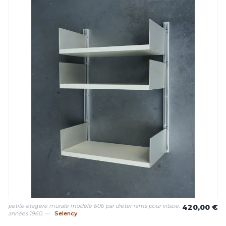
petite étagère murale modèle 606 par dieter rams pour vitsoe.
420,00 €
années 1960. —
Selency