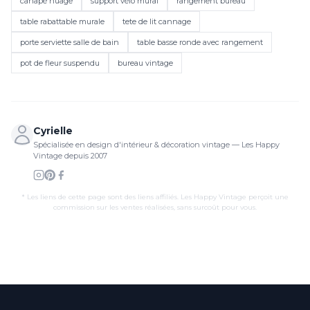
canapé nuage
support vélo mural
rangement bureau
table rabattable murale
tete de lit cannage
porte serviette salle de bain
table basse ronde avec rangement
pot de fleur suspendu
bureau vintage
Cyrielle
Spécialisée en design d'intérieur & décoration vintage — Les Happy
Vintage depuis 2007
* Les liens de cette page sont des liens affiliés. Les Happy Vintage perçoit une
commission sur les ventes réalisées, sans surcoût pour vous.