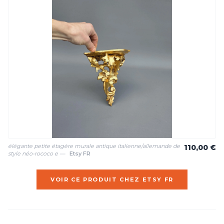
élégante petite étagère murale antique italienne/allemande de
110,00 €
style néo-rococo e —
Etsy FR
VOIR CE PRODUIT CHEZ ETSY FR