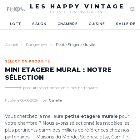
LES HAPPY VINTAGE
IDÉES DÉCO & INSPIRATIONS
·
·
·
·
LOFT
SALON
CHAMBRE
CUISINE
SALLE DE 
Accueil
›
Rangement
›
Petite Etagere Murale
SÉLECTION PRODUITS
MINI ETAGERE MURAL : NOTRE
SÉLECTION
6 produits sélectionnés chez nos partenaires
Publié le 06/06/2026 · par
Cyrielle
Vous cherchez la meilleure
petite etagere murale
pour
votre chambre ? Nous avons sélectionné les modèles les
plus pertinents parmi des milliers de références chez nos
partenaires — Maisons du Monde, Selency, Etsy, Camif et