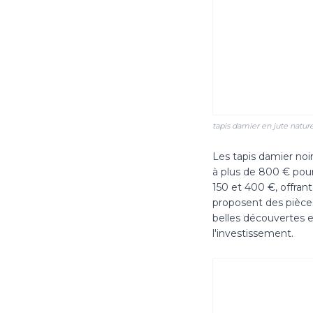
tapis damier en jute natur
Les tapis damier no
à plus de 800 € pour
150 et 400 €, offra
proposent des pièce
belles découvertes e
l'investissement.