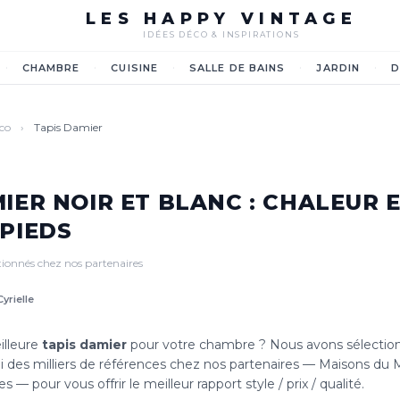
LES HAPPY VINTAGE
IDÉES DÉCO & INSPIRATIONS
·
·
·
·
·
CHAMBRE
CUISINE
SALLE DE BAINS
JARDIN
D
éco
›
Tapis Damier
IER NOIR ET BLANC : CHALEUR 
 PIEDS
ctionnés chez nos partenaires
Cyrielle
illeure
tapis damier
pour votre chambre ? Nous avons sélection
i des milliers de références chez nos partenaires — Maisons du
s — pour vous offrir le meilleur rapport style / prix / qualité.