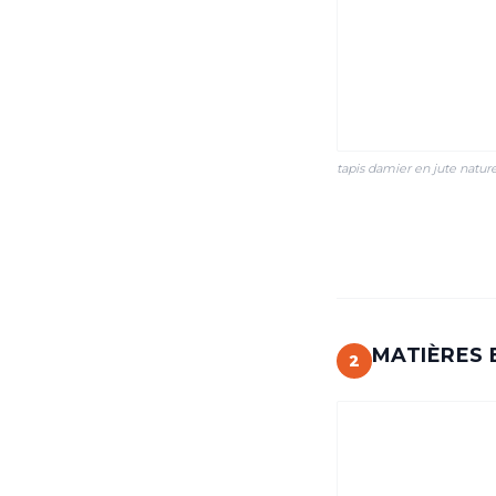
tapis damier en jute nature
MATIÈRES E
2