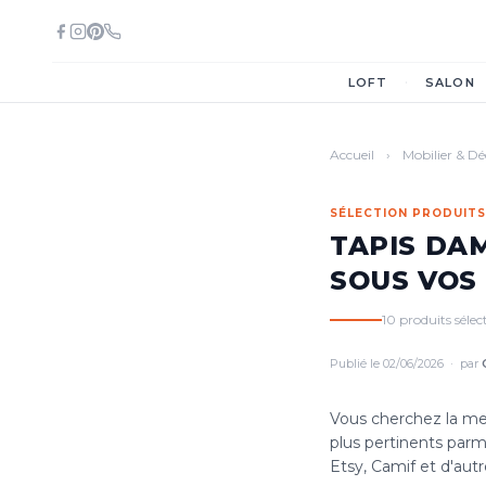
·
LOFT
SALON
Accueil
›
Mobilier & D
SÉLECTION PRODUITS
TAPIS DAM
SOUS VOS
10 produits séle
Publié le 02/06/2026 · par
Vous cherchez la me
plus pertinents parm
Etsy, Camif et d'autre