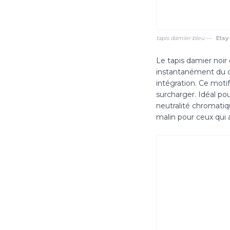
tapis damier bleu —
Etsy
Le tapis damier noir 
instantanément du co
intégration. Ce mot
surcharger. Idéal pou
neutralité chromatiq
malin pour ceux qui 