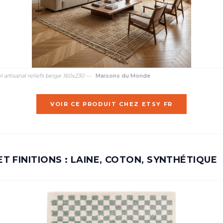
l artisanal reliefs beige 160x230 —
Maisons du Monde
VOIR CE PRODUIT CHEZ ETSY FR
T FINITIONS : LAINE, COTON, SYNTHÉTIQUE