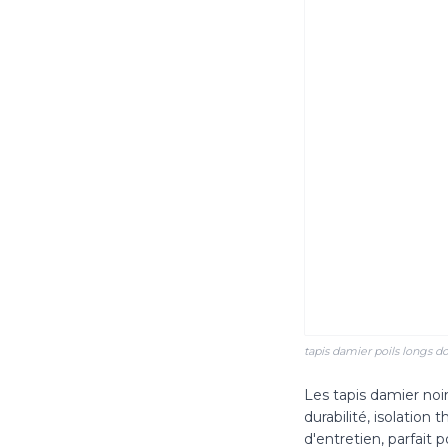
tapis damier poils longs 
Les tapis damier noir
durabilité, isolation
d'entretien, parfait