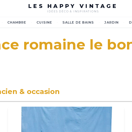
LES HAPPY VINTAGE
IDÉES DÉCO & INSPIRATIONS
·
·
·
·
·
CHAMBRE
CUISINE
SALLE DE BAINS
JARDIN
D
ce romaine le bo
ncien & occasion