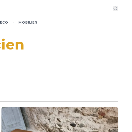
·
ÉCO
MOBILIER
cien