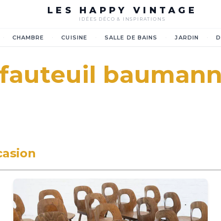
LES HAPPY VINTAGE
IDÉES DÉCO & INSPIRATIONS
·
·
·
·
·
CHAMBRE
CUISINE
SALLE DE BAINS
JARDIN
D
fauteuil bauman
casion