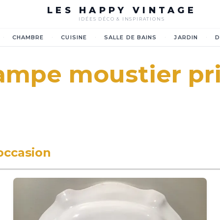
LES HAPPY VINTAGE
IDÉES DÉCO & INSPIRATIONS
·
·
·
·
·
CHAMBRE
CUISINE
SALLE DE BAINS
JARDIN
D
ampe moustier pr
occasion