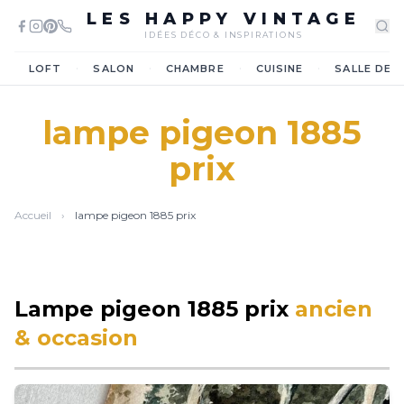
LES HAPPY VINTAGE
IDÉES DÉCO & INSPIRATIONS
·
·
·
·
LOFT
SALON
CHAMBRE
CUISINE
SALLE DE 
lampe pigeon 1885
prix
Accueil
›
lampe pigeon 1885 prix
Lampe pigeon 1885 prix
ancien
& occasion