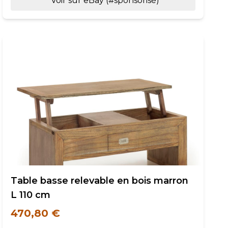
Voir sur eBay (#sponsorisé)
Table basse relevable en bois marron
L 110 cm
470,80 €