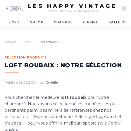
LES HAPPY VINTAGE
IDÉES DÉCO & INSPIRATIONS
·
·
·
·
LOFT
SALON
CHAMBRE
CUISINE
SALLE DE 
Accueil
›
Loft
›
Loft Roubaix
SÉLECTION PRODUITS
LOFT ROUBAIX : NOTRE SÉLECTION
Publié le 28/05/2026 · par
Cyrielle
Vous cherchez la meilleure
loft roubaix
pour votre
chambre ? Nous avons sélectionné les modèles les plus
pertinents parmi des milliers de références chez nos
partenaires — Maisons du Monde, Selency, Etsy, Camif et
d'autres — pour vous offrir le meilleur rapport style / prix /
qualité.