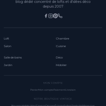
blog dédié concentré de lofts et d'idées déco
depuis 2007
Loft
Chambre
Salon
Cuisine
Salle de bains
Déco
Jardin
Mobilier
MON COMPTE
Panier
Mon compte
Paiement
Livraison
NOTRE BOUTIQUE VINTAGE
Nouveautés
Meubler
S'asseoir
Décorer
Éclairer
Enfant
Jardin
Art
Magazine