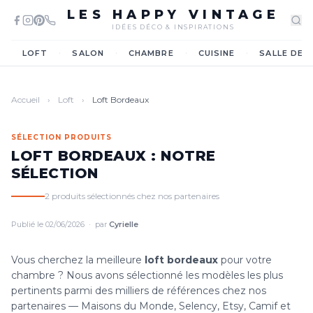
LES HAPPY VINTAGE
IDÉES DÉCO & INSPIRATIONS
·
·
·
·
LOFT
SALON
CHAMBRE
CUISINE
SALLE DE 
Accueil
›
Loft
›
Loft Bordeaux
SÉLECTION PRODUITS
LOFT BORDEAUX : NOTRE
SÉLECTION
2 produits sélectionnés chez nos partenaires
Publié le 02/06/2026 · par
Cyrielle
Vous cherchez la meilleure
loft bordeaux
pour votre
chambre ? Nous avons sélectionné les modèles les plus
pertinents parmi des milliers de références chez nos
partenaires — Maisons du Monde, Selency, Etsy, Camif et