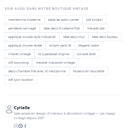
VOIR AUSSI DANS NOTRE BOUTIQUE VINTAGE
meridienne moderne
table de salon carrée
loft london
penderie cannage
idee deco lit cabane fille
meuble osb
applique murale style industriel
idee deco mur
idée déco bureau
applique murale dorée
ampm paris 16
etagere cadre
chevet vintage
lit superposé original
console doré
loft tourcoing
meuble industriel vintage
deco chambre fille avec lit mezzanine
fauteuil en bouclette
loft lyon location
Cyrielle
Spécialisée en design d'intérieur & décoration vintage — Les Happy
Vintage depuis 2007