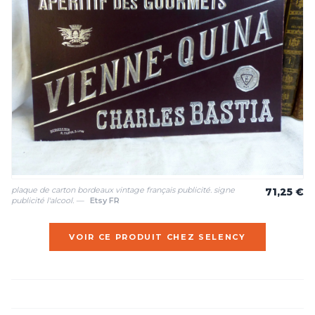
plaque de carton bordeaux vintage français publicité. signe
71,25 €
publicité l'alcool. —
Etsy FR
VOIR CE PRODUIT CHEZ SELENCY