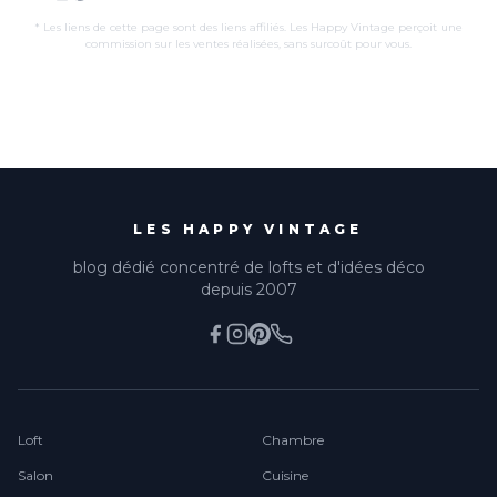
* Les liens de cette page sont des liens affiliés. Les Happy Vintage perçoit une
commission sur les ventes réalisées, sans surcoût pour vous.
LES HAPPY VINTAGE
blog dédié concentré de lofts et d'idées déco
depuis 2007
Loft
Chambre
Salon
Cuisine