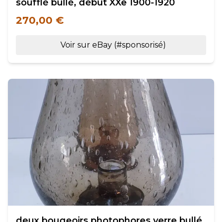
soufflé bullé, début XXe 1900-1920
270,00 €
Voir sur eBay (#sponsorisé)
deux bougeoirs photophores verre bullé